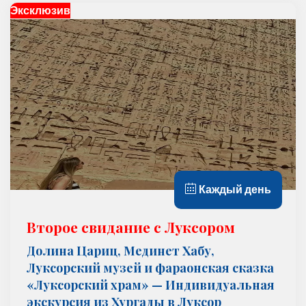
Эксклюзив
Каждый день
Второе свидание с Луксором
Долина Цариц, Мединет Xабу,
Луксорский музей и фараонская сказка
«Луксорский храм» — Индивидуальная
экскурсия из Хургады в Луксор