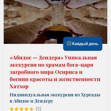
Каждый день
«Абидос — Дендера» Уникальная
экскурсия по храмам бога-царя
загробного мира Осириса и
богини красоты и женственности
Хатхор
Индивидуальная экскурсия из Хургады
в Абидос и Дендеру
(3)