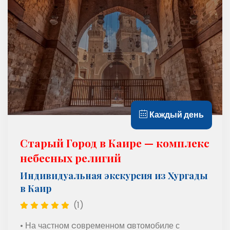
Каждый день
Старый Город в Каире — комплекс
небесных религий
Индивидуальная экскурсия из Хургады
в Каир
(1)
• На частном cовременном aвтомобиле с