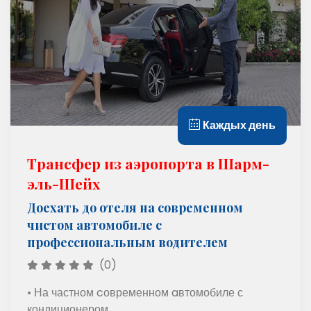
Каждых день
Трансфер из аэропорта в Шарм-
эль-Шейх
Доехать до отеля на современном
чистом автомобиле с
профессиональным водителем
(0)
• На частном cовременном aвтомобиле с
кондиционером.